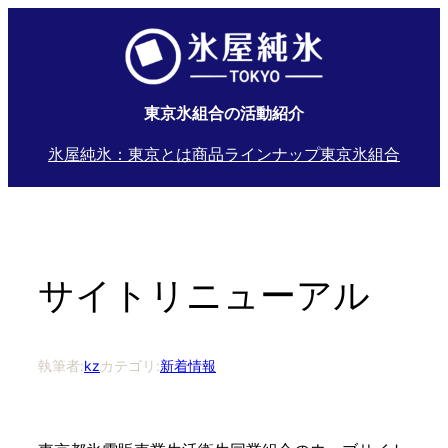
内
容
を
ス
東京氷組合の活動紹介
キ
ッ
氷屋純氷：東京とは
商品ラインナップ
東京氷組合
プ
サイトリニューアル
執筆者:
kz
カテゴリ:
新着情報